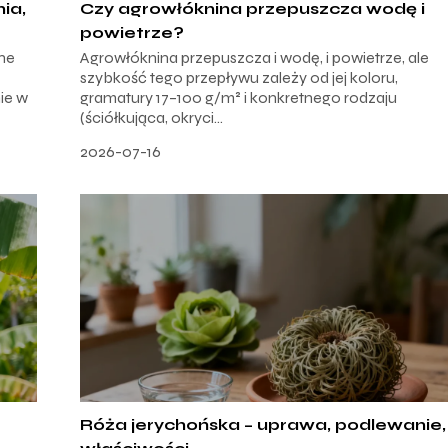
ia,
Czy agrowłóknina przepuszcza wodę i
powietrze?
ne
Agrowłóknina przepuszcza i wodę, i powietrze, ale
szybkość tego przepływu zależy od jej koloru,
ie w
gramatury 17–100 g/m² i konkretnego rodzaju
(ściółkująca, okryci...
2026-07-16
Róża jerychońska – uprawa, podlewanie,