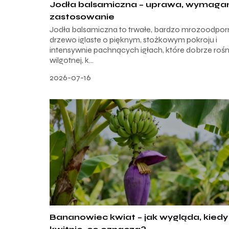
Jodła balsamiczna – uprawa, wymagan
zastosowanie
Jodła balsamiczna to trwałe, bardzo mrozoodpor
drzewo iglaste o pięknym, stożkowym pokroju i
intensywnie pachnących igłach, które dobrze rośn
wilgotnej, k...
2026-07-16
Bananowiec kwiat – jak wygląda, kiedy