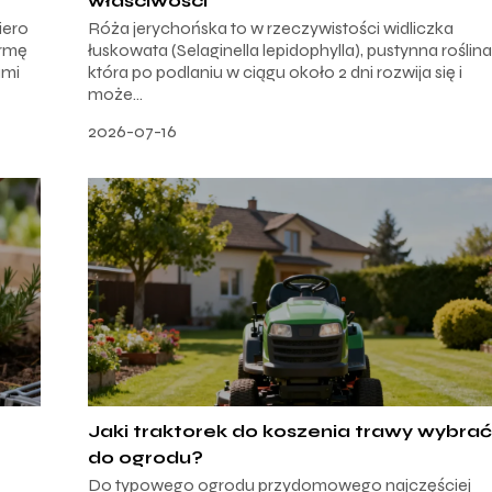
właściwości
iero
Róża jerychońska to w rzeczywistości widliczka
ormę
łuskowata (Selaginella lepidophylla), pustynna roślina
ami
która po podlaniu w ciągu około 2 dni rozwija się i
może...
2026-07-16
Jaki traktorek do koszenia trawy wybra
do ogrodu?
Do typowego ogrodu przydomowego najczęściej