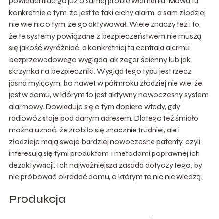
powiadamiać go już o samej próbie włamania. Mowa tu
konkretnie o tym, że jest to taki cichy alarm, a sam złodziej
nie wie nic o tym, że go aktywował. Wiele znaczy też i to,
że te systemy powiązane z bezpieczeństwem nie muszą
się jakość wyróżniać, a konkretniej ta centrala alarmu
bezprzewodowego wygląda jak zegar ścienny lub jak
skrzynka na bezpieczniki. Wygląd tego typu jest rzecz
jasna mylącym, bo nawet w półmroku złodziej nie wie, że
jest w domu, w którym to jest aktywny nowoczesny system
alarmowy. Dowiaduje się o tym dopiero wtedy, gdy
radiowóz staje pod danym adresem. Dlatego też śmiało
można uznać, że zrobiło się znacznie trudniej, ale i
złodzieje mają swoje bardziej nowoczesne patenty, czyli
interesują się tymi produktami i metodami poprawnej ich
dezaktywacji. Ich najważniejsza zasada dotyczy tego, by
nie próbować okradać domu, o którym to nic nie wiedzą.
Produkcja