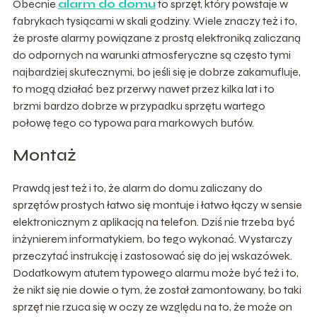
Obecnie
alarm do d
o
mu
to sprzęt, który powstaje w
fabrykach tysiącami w skali godziny. Wiele znaczy też i to,
że proste alarmy powiązane z prostą elektroniką zaliczaną
do odpornych na warunki atmosferyczne są często tymi
najbardziej skutecznymi, bo jeśli się je dobrze zakamufluje,
to mogą działać bez przerwy nawet przez kilka lat i to
brzmi bardzo dobrze w przypadku sprzętu wartego
połowę tego co typowa para markowych butów.
Montaż
Prawdą jest też i to, że alarm do domu zaliczany do
sprzętów prostych łatwo się montuje i łatwo łączy w sensie
elektronicznym z aplikacją na telefon. Dziś nie trzeba być
inżynierem informatykiem, bo tego wykonać. Wystarczy
przeczytać instrukcję i zastosować się do jej wskazówek.
Dodatkowym atutem typowego alarmu może być też i to,
że nikt się nie dowie o tym, że został zamontowany, bo taki
sprzęt nie rzuca się w oczy ze względu na to, że może on