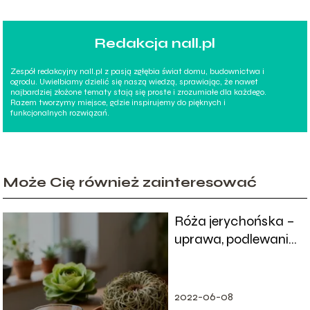
Redakcja nall.pl
Zespół redakcyjny nall.pl z pasją zgłębia świat domu, budownictwa i
ogrodu. Uwielbiamy dzielić się naszą wiedzą, sprawiając, że nawet
najbardziej złożone tematy stają się proste i zrozumiałe dla każdego.
Razem tworzymy miejsce, gdzie inspirujemy do pięknych i
funkcjonalnych rozwiązań.
Może Cię również zainteresować
Róża jerychońska –
uprawa, podlewanie,
właściwości
2022-06-08