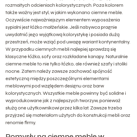
rozmaitych odcieniach kolorystycznych. Poza kolorem
także ważny jest styl, w jakim wykonano ciemne meble.
Oczywiście najważniejszym elementem wyposażenia
sypialni jest łóżko małżeńskie. Jeśli nabywca pragnie
uwydatnić jego wyjątkową kolorystykę i posiada dużą
przestrzeń, może wziąć pod uwagę wariant kontynentalny.
W przypadku ciemnych mebli najlepiej sprawdzą się
klasyczne łóżka, sofy oraz rozkładane kanapy. Naturalnie
ciemne meble to nie tylko łózko, ale również szafy i stoliki
nocne. Zatem należy zawsze zachować spójność
estetyczną między poszczególnymi elementami
meblowymi pod względem designu oraz barw
kolorystycznych. Wszystkie meble powinny być solidne i
wyprodukowane jak z najlepszych tworzyw, ponieważ
służą one użytkownikowi przez kilka lat. Zawsze trzeba
przyjrzeć się materiałom użytych do konstrukcji mebli oraz
renomie firmy.
Pomysły na ciemne meble w