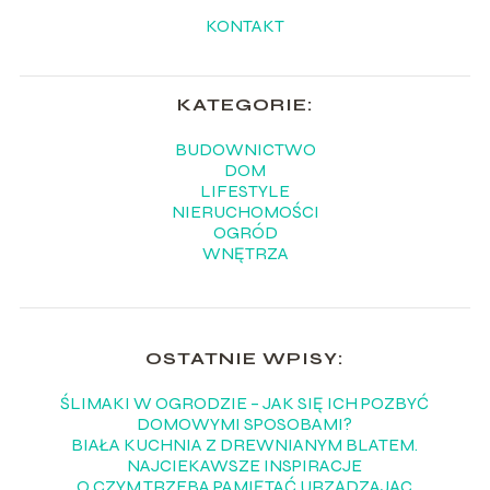
KONTAKT
KATEGORIE:
BUDOWNICTWO
DOM
LIFESTYLE
NIERUCHOMOŚCI
OGRÓD
WNĘTRZA
OSTATNIE WPISY:
ŚLIMAKI W OGRODZIE – JAK SIĘ ICH POZBYĆ
DOMOWYMI SPOSOBAMI?
BIAŁA KUCHNIA Z DREWNIANYM BLATEM.
NAJCIEKAWSZE INSPIRACJE
O CZYM TRZEBA PAMIĘTAĆ URZĄDZAJĄC