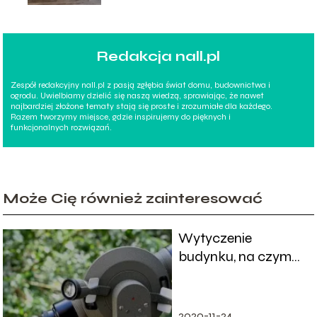
Redakcja nall.pl
Zespół redakcyjny nall.pl z pasją zgłębia świat domu, budownictwa i
ogrodu. Uwielbiamy dzielić się naszą wiedzą, sprawiając, że nawet
najbardziej złożone tematy stają się proste i zrozumiałe dla każdego.
Razem tworzymy miejsce, gdzie inspirujemy do pięknych i
funkcjonalnych rozwiązań.
Może Cię również zainteresować
Wytyczenie
budynku, na czym
polega?
2020-11-24