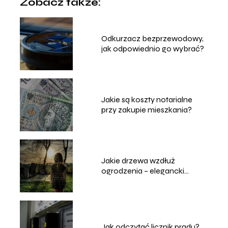
Zobacz także:
Odkurzacz bezprzewodowy,
jak odpowiednio go wybrać?
Jakie są koszty notarialne
przy zakupie mieszkania?
Jakie drzewa wzdłuż
ogrodzenia – elegancki
żywopłot
Jak odczytać licznik prądu?