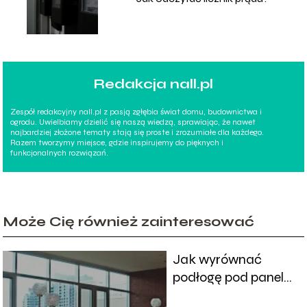
Redakcja nall.pl
Zespół redakcyjny nall.pl z pasją zgłębia świat domu, budownictwa i
ogrodu. Uwielbiamy dzielić się naszą wiedzą, sprawiając, że nawet
najbardziej złożone tematy stają się proste i zrozumiałe dla każdego.
Razem tworzymy miejsce, gdzie inspirujemy do pięknych i
funkcjonalnych rozwiązań.
Może Cię również zainteresować
Jak wyrównać
podłogę pod panele-
materiały i