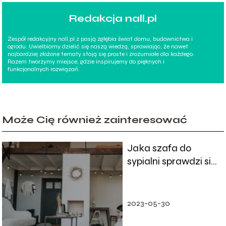
Redakcja nall.pl
Zespół redakcyjny nall.pl z pasją zgłębia świat domu, budownictwa i
ogrodu. Uwielbiamy dzielić się naszą wiedzą, sprawiając, że nawet
najbardziej złożone tematy stają się proste i zrozumiałe dla każdego.
Razem tworzymy miejsce, gdzie inspirujemy do pięknych i
funkcjonalnych rozwiązań.
Może Cię również zainteresować
Jaka szafa do
sypialni sprawdzi się
najlepiej?
2023-05-30